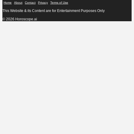
Home
About
Contact
Privacy
Terms of Use
This Website & its Content are for Entertainment Purposes Only
© 2026 Horoscope.ai