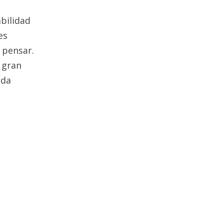
bilidad
es
 pensar.
 gran
nda