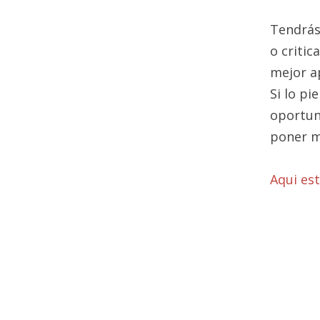
Tendrás
o critic
mejor a
Si lo p
oportun
poner m
Aqui es