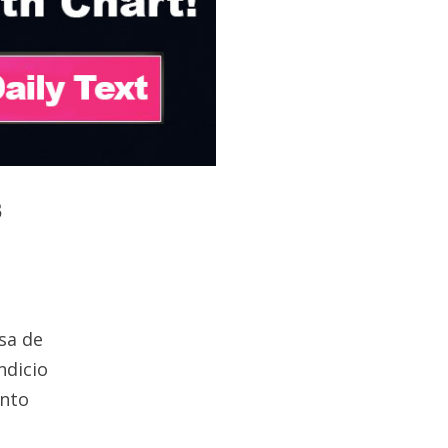
3
sa de
ndicio
ento